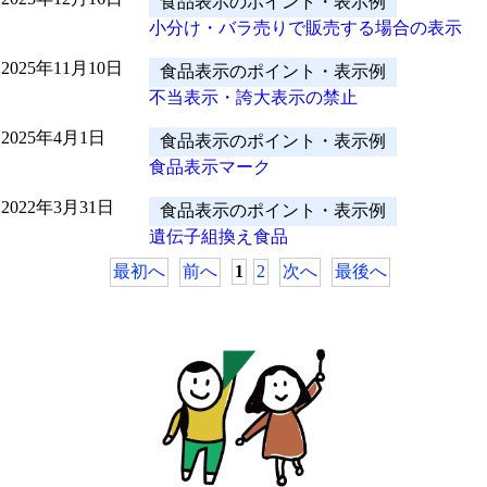
食品表示のポイント・表示例
小分け・バラ売りで販売する場合の表示
2025年11月10日
食品表示のポイント・表示例
不当表示・誇大表示の禁止
2025年4月1日
食品表示のポイント・表示例
食品表示マーク
2022年3月31日
食品表示のポイント・表示例
遺伝子組換え食品
最初へ
前へ
1
2
次へ
最後へ