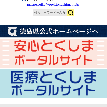
anzeneiseika@pref.tokushima.lg.jp
検
索