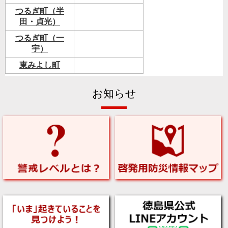
つるぎ町（半
田・貞光）
つるぎ町（一
宇）
東みよし町
お知らせ