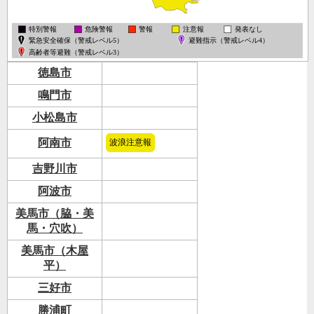
徳島市
鳴門市
小松島市
阿南市
波浪注意報
吉野川市
阿波市
美馬市（脇・美
馬・穴吹）
美馬市（木屋
平）
三好市
勝浦町