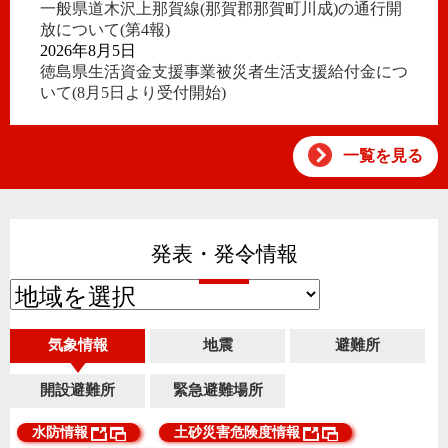
一般県道木沢上那賀線(那賀郡那賀町川成)の通行開
放について(第4報)
2026年8月5日
徳島県生活資金支援事業被災者生活支援給付金につ
いて(8月5日より受付開始)
一覧を見る
発表・発令情報
気象情報
地震
避難所
開設避難所
緊急避難場所
水防情報
土砂災害危険度情報