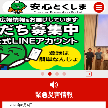
ト
ッ
プ
ペ
ー
ジ
緊急災害情報
2026年8月6日