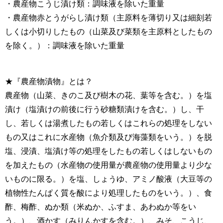
・農産物こうじ漬け類：調味液を除いた重量
・農産物赤とうがらし漬け類（主原料を薄切り又は細刻若
しくは小切りしたもの（山菜及び菜類を主原料としたもの
を除く。）：調味液を除いた重量
★『農産物漬物』とは？
農産物（山菜、きのこ及び樹木の花、葉等を含む。）を塩
漬け（塩漬けの前後に行う砂糖類漬けを含む。）し、干
し、若しくは湯煮したもの若しくはこれらの処理をしない
もの又はこれに水産物（魚介類及び海藻類をいう。）を脱
塩、浸漬、塩漬け等の処理をしたもの若しくはしないもの
を加えたもの（水産物の使用量が農産物の使用量より少な
いものに限る。）を塩、しょうゆ、アミノ酸液（大豆等の
植物性たんぱく質を酸により処理したものをいう。）、食
酢、梅酢、ぬか類（米ぬか、ふすま、あわぬか等をい
う。）、酒かす（みりんかすを含む。）、みそ、こうじ、