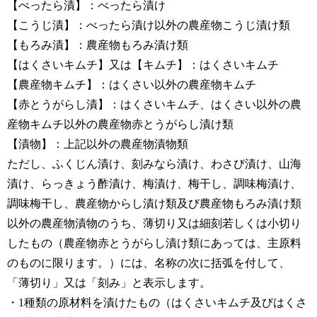
【べったら漬】：べったら漬け
【こうじ漬】：べったら漬け以外の農産物こうじ漬け類
【もろみ漬】：農産物もろみ漬け類
【はくさいキムチ】又は【キムチ】：はくさいキムチ
【農産物キムチ】：はくさい以外の農産物キムチ
【赤とうがらし漬】：はくさいキムチ、はくさい以外の農
産物キムチ以外の農産物赤とうがらし漬け類
【漬物】：上記以外の農産物漬物類
ただし、ふくじん漬け、刻みなら漬け、わさび漬け、山海
漬け、らっきょう酢漬け、梅漬け、梅干し、調味梅漬け、
調味梅干し、農産物からし漬け類及び農産物もろみ漬け類
以外の農産物漬物のうち、薄切り又は細刻若しくは小切り
したもの（農産物赤とうがらし漬け類にあっては、主原料
のものに限ります。）には、名称の次に括弧を付して、
「薄切り」又は「刻み」と表示します。
・1種類の原材料を漬けたもの（はくさいキムチ及びはくさ