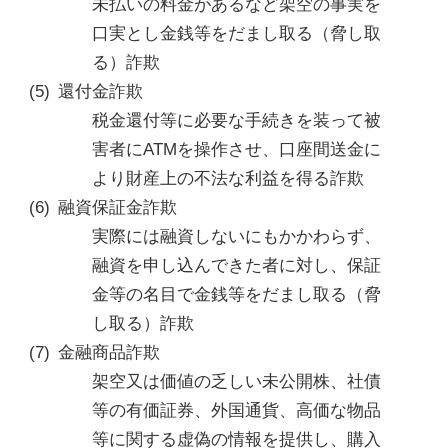
未払いの料金があるなど架空の事実を
口実とし金銭等をだまし取る（脅し取
る）詐欺
還付金詐欺
税金還付等に必要な手続きを装って被
害者にATMを操作させ、口座間送金に
より財産上の不法な利益を得る詐欺
融資保証金詐欺
実際には融資しないにもかかわらず、
融資を申し込んできた者に対し、保証
金等の名目で金銭等をだまし取る（脅
し取る）詐欺
金融商品詐欺
架空又は価値の乏しい未公開株、社債
等の有価証券、外国通貨、高価な物品
等に関する虚偽の情報を提供し、購入