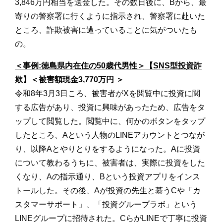
3,846万円相当を送金した。その数日後に、Bから、最
寄りの警察署に行くように指示され、警察署に赴いた
ところ、詐欺被害に遭っていることに気がついたも
の。
＜事例:徳島県内在住の50歳代男性＞【SNS型投資詐
欺】＜被害額現金3,770万円 ＞
令和8年3月3日ころ、被害者がXを閲覧中に投資に関
する広告があり、投資に興味があったため、広告をタ
ップして閲覧した。閲覧中に、何かのボタンをタップ
したところ、Aという人物のLINEアカウントとつなが
り、以降Aとやりとりをするようになった。Aに投資
について教わるうちに、被害者は、実際に投資をした
くなり、Aの指示通り、Bという投資アプリをインス
トールした。その後、Aが投資の先生と慕うCや「カ
スタマーサポート」、「投資グループラボ」という
LINEグループに招待された。CらがLINEで丁寧に投資