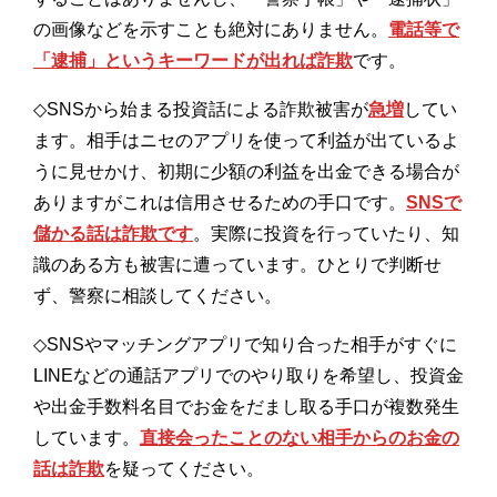
の画像などを示すことも絶対にありません。
電話等で
「逮捕」というキーワードが出れば詐欺
です。
◇SNSから始まる投資話による詐欺被害が
急増
してい
ます。相手はニセのアプリを使って利益が出ているよ
うに見せかけ、初期に少額の利益を出金できる場合が
ありますがこれは信用させるための手口です。
SNSで
儲かる話は詐欺です
。実際に投資を行っていたり、知
識のある方も被害に遭っています。ひとりで判断せ
ず、警察に相談してください。
◇SNSやマッチングアプリで知り合った相手がすぐに
LINEなどの通話アプリでのやり取りを希望し、投資金
や出金手数料名目でお金をだまし取る手口が複数発生
しています。
直接会ったことのない相手からのお金の
話は詐欺
を疑ってください。