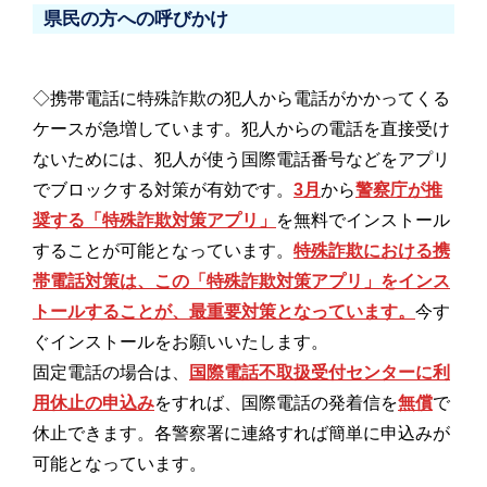
県民の方への呼びかけ
◇携帯電話に特殊詐欺の犯人から電話がかかってくる
ケースが急増しています。犯人からの電話を直接受け
ないためには、犯人が使う国際電話番号などをアプリ
でブロックする対策が有効です。
3月
から
警察庁が推
奨する「特殊詐欺対策アプリ」
を無料でインストール
することが可能となっています。
特殊詐欺における携
帯電話対策は、この「特殊詐欺対策アプリ」をインス
トールすることが、最重要対策となっています。
今す
ぐインストールをお願いいたします。
固定電話の場合は、
国際電話不取扱受付センターに利
用休止の申込み
をすれば、国際電話の発着信を
無償
で
休止できます。各警察署に連絡すれば簡単に申込みが
可能となっています。