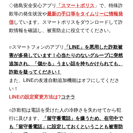
◇
徳島安全安心アプリ
「スマートポリス
」で、特殊詐
欺等の発生状況や
最新の手口等をタイムリーに情報発
信
しています。スマートポリスをダウンロードして詐
欺情報を確認し、被害防止に役立ててください。
○スマートフォンのアプリ
「LINE」を悪用した詐欺被
害が多発しています！心当たりのないグループに突然
追加され、「儲かる」うまい話を持ちかけられても、
詐欺を疑ってください！
また、LINEの友達自動追加機能はオフにしてくださ
い！
LINEの設定変更方法は?
コチラ
○
詐欺犯は電話を受けた人の冷静さを失わせてから犯
行に及びます。
「留守番電話」を嫌うため、在宅中で
も「留守番電話」に設定しておくということも被害防