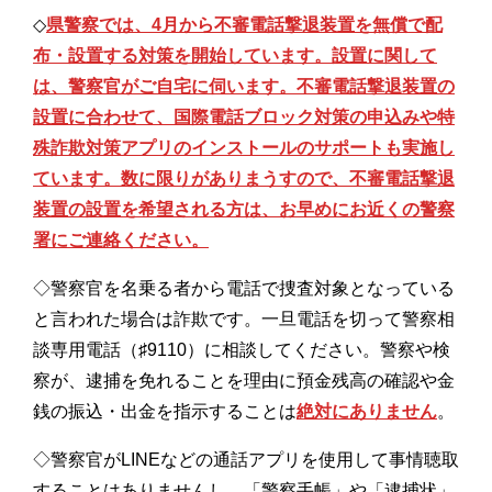
◇
県警察では、4月から不審電話撃退装置を無償で配
布・設置する対策を開始しています。設置に関して
は、警察官がご自宅に伺います。不審電話撃退装置の
設置に合わせて、国際電話ブロック対策の申込みや特
殊詐欺対策アプリのインストールのサポートも実施し
ています。数に限りがありまうすので、不審電話撃退
装置の設置を希望される方は、お早めにお近くの警察
署にご連絡ください。
◇警察官を名乗る者から電話で捜査対象となっている
と言われた場合は詐欺です。一旦電話を切って警察相
談専用電話（♯9110）に相談してください。警察や検
察が、逮捕を免れることを理由に預金残高の確認や金
銭の振込・出金を指示することは
絶対にありません
。
◇警察官がLINEなどの通話アプリを使用して事情聴取
することはありませんし、「警察手帳」や「逮捕状」