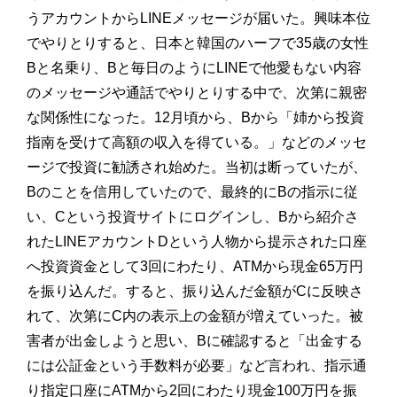
うアカウントからLINEメッセージが届いた。興味本位
でやりとりすると、日本と韓国のハーフで35歳の女性
Bと名乗り、Bと毎日のようにLINEで他愛もない内容
のメッセージや通話でやりとりする中で、次第に親密
な関係性になった。12月頃から、Bから「姉から投資
指南を受けて高額の収入を得ている。」などのメッセ
ージで投資に勧誘され始めた。当初は断っていたが、
Bのことを信用していたので、最終的にBの指示に従
い、Cという投資サイトにログインし、Bから紹介さ
れたLINEアカウントDという人物から提示された口座
へ投資資金として3回にわたり、ATMから現金65万円
を振り込んだ。すると、振り込んだ金額がCに反映さ
れて、次第にC内の表示上の金額が増えていった。被
害者が出金しようと思い、Bに確認すると「出金する
には公証金という手数料が必要」など言われ、指示通
り指定口座にATMから2回にわたり現金100万円を振