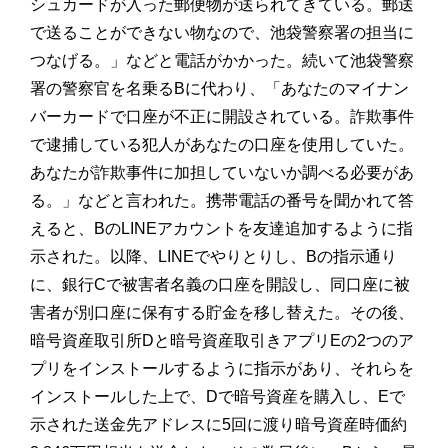
シュカードが入った郵便物が送られてきている。郵送
で送ることができない物なので、池袋警察署の担当に
つなげる。」などと電話がかかった。続いて池袋警察
署の警察官を名乗るBに代わり、「あなたのマイナン
バーカードで口座が不正に開設されている。詐欺事件
で逮捕している犯人があなたの口座を使用していた。
あなたが詐欺事件に加担していないか調べる必要があ
る。」などと言われた。携帯電話の番号を聞かれて答
えると、BのLINEアカウントを友達追加するように指
示された。以降、LINEでやりとりし、Bの指示通り
に、銀行Cで被害者名義の口座を開設し、同口座に被
害者が別口座に保有する貯金を移し替えた。その後、
暗号資産取引所Dと暗号資産取引きアプリEの2つのア
プリをインストールするように指示があり、それらを
インストールした上で、Dで暗号資産を購入し、Eで
示された送金先アドレスに5回に渡り暗号資産時価約