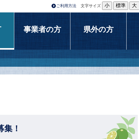
小
標準
大
ご利用方法
文字サイズ
方
事業者の方
県外の方
募集！