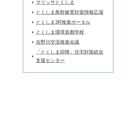
マリッサとくしま
とくしま鳥獣被害対策情報広場
とくしま3R推進ポータル
とくしま環境首都学校
吉野川交流推進会議
「とくしま回帰」住宅対策総合
支援センター