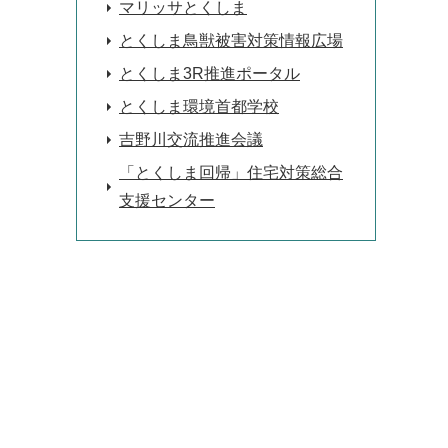
マリッサとくしま
とくしま鳥獣被害対策情報広場
とくしま3R推進ポータル
とくしま環境首都学校
吉野川交流推進会議
「とくしま回帰」住宅対策総合
支援センター