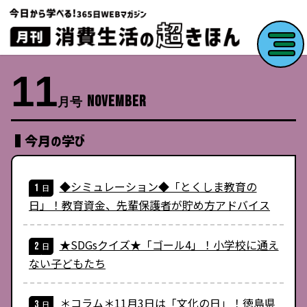
1
1
月
号
今月の学び
◆シミュレーション◆「とくしま教育の
日」！教育資金、先輩保護者が貯め方アドバイス
★SDGsクイズ★「ゴール4」！小学校に通え
ない子どもたち
＊コラム＊11月3日は「文化の日」！徳島県