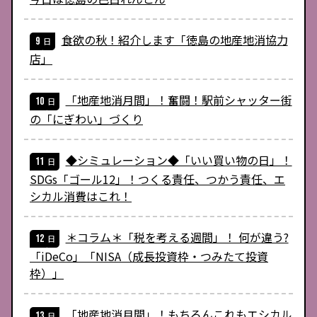
食欲の秋！紹介します「徳島の地産地消協力
店」
「地産地消月間」！奮闘！駅前シャッター街
の「にぎわい」づくり
◆シミュレーション◆「いい買い物の日」！
SDGs「ゴール12」！つくる責任、つかう責任、エ
シカル消費はこれ！
＊コラム＊「税を考える週間」！ 何が違う?
「iDeCo」「NISA（成長投資枠・つみたて投資
枠）」
「地産地消月間」！もちろんこれもエシカル