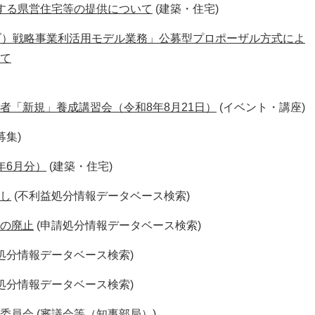
する県営住宅等の提供について
(建築・住宅)
ブ）戦略事業利活用モデル業務」公募型プロポーザル方式によ
て
者「新規」養成講習会（令和8年8月21日）
(イベント・講座)
募集)
年6月分）
(建築・住宅)
し
(不利益処分情報データベース検索)
の廃止
(申請処分情報データベース検索)
処分情報データベース検索)
処分情報データベース検索)
委員会
(審議会等（知事部局）)