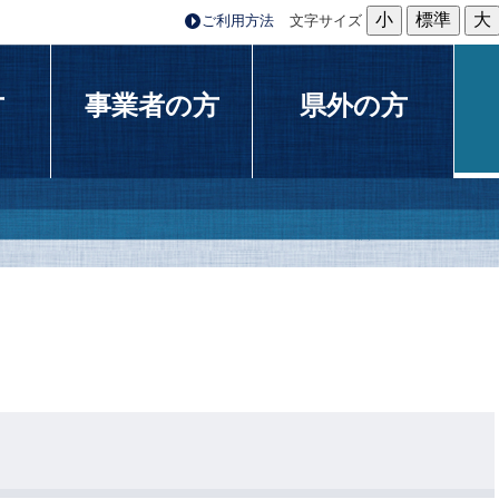
小
標準
大
ご利用方法
文字サイズ
方
事業者の方
県外の方