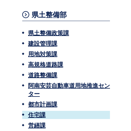
県土整備部
県土整備政策課
建設管理課
用地対策課
高規格道路課
道路整備課
阿南安芸自動車道用地推進セン
ター
都市計画課
住宅課
営繕課