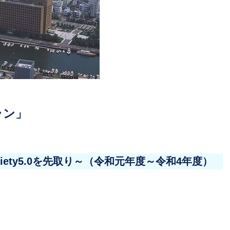
ラン」
ety5.0を先取り～（令和元年度～令和4年度）