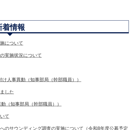
新着情報
施について
の実施状況について
1日付け人事異動（知事部局（幹部職員））
ました
事異動（知事部局（幹部職員））
いて
へのサウンディング調査の実施について（令和8年度公募予定