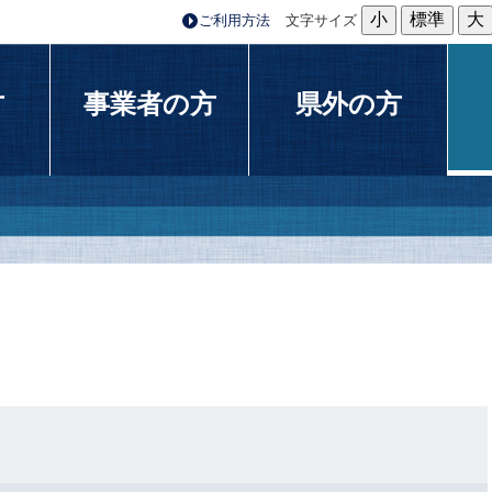
小
標準
大
ご利用方法
文字サイズ
方
事業者の方
県外の方