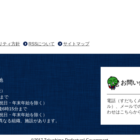
リティ方針
RSSについて
サイトマップ
地
お問い
表）
時まで
電話（すだちく
祝日・年末年始を除く）
ル）、メールで
後6時15分まで
わせはこちらか
祝日・年末年始を除く）
異なる組織、施設があります。