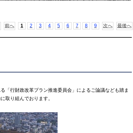
前へ
1
2
3
4
5
6
7
8
9
次へ
最後へ
る「行財政改革プラン推進委員会」によるご論議なども踏ま
的に取り組んでおります。