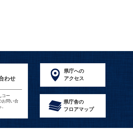
県庁への
合わせ
アクセス
んコー
のお問い合
県庁舎の
ら。
フロアマップ