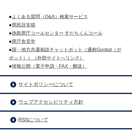
●
よくある質問（Q&A）検索サービス
●
県民目安箱
●
徳島県庁コールセンター すだちくんコール
●
県庁舎見学
●
国・地方共通相談チャットボット（通称Govbot（ガ
ボット））（外部サイトへリンク）
●
情報公開（電子申請・FAX・郵送）
サイトポリシーについて
ウェブアクセシビリティ方針
RSSについて