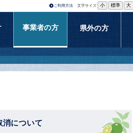
小
標準
大
ご利用方法
文字サイズ
事業者の方
方
県外の方
取消について