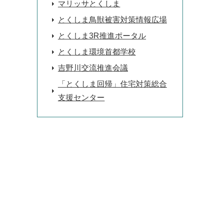
マリッサとくしま
とくしま鳥獣被害対策情報広場
とくしま3R推進ポータル
とくしま環境首都学校
吉野川交流推進会議
「とくしま回帰」住宅対策総合
支援センター