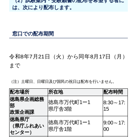
（2）試験案内・受験願書の配布を希望する者に
は、次により配布します。
窓口での配布期間
令和8年7月21日（火）から同年8月17日（月）
まで
（注）土曜日、日曜日及び国民の祝日は配布を行いません。
配布場所
所在地
配布時間
徳島県企画総務
徳島市万代町1ー1

8:30～17:
部

県庁舎3階
15
政策企画課
徳島県庁

徳島市万代町1ー1

9:00～17:
（県庁ふれあい
県庁舎1階
00
センター）