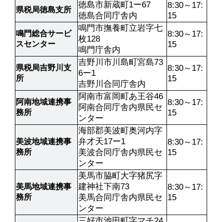
徳島市新蔵町1ー67

8:30～17:
県税局徳島支所
徳島合同庁舎内
15
鳴門市撫養町立岩字七
鳴門総合サービ
8:30～17:
枚128

スセンター
15
鳴門庁舎内
吉野川市川島町宮島73
県税局吉野川支
8:30～17:
6ー1

所
15
吉野川合同庁舎内
阿南市富岡町あ王谷46

阿南地域連携事
8:30～17:
阿南合同庁舎内県民セ
務所
15
ンター
海部郡美波町奥河内字
弁才天17ー1

美波地域連携事
8:30～17:
務所
美波合同庁舎内県民セ
15
ンター
美馬市脇町大字猪尻字
建神社下南73

美馬地域連携事
8:30～17:
務所
美馬合同庁舎内県民セ
15
ンター
三好市池田町字マチ24