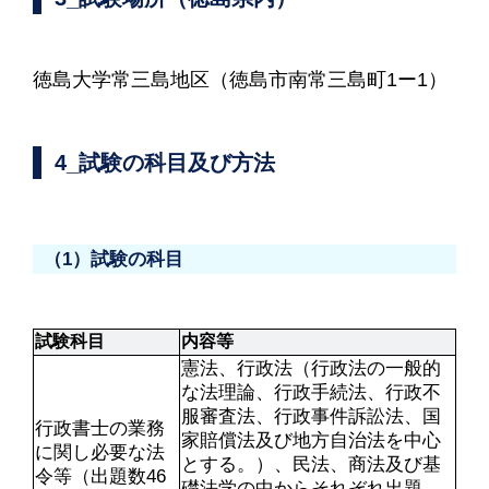
徳島大学常三島地区（徳島市南常三島町1ー1）
4_試験の科目及び方法
（1）試験の科目
試験科目
内容等
憲法、行政法（行政法の一般的
な法理論、行政手続法、行政不
服審査法、行政事件訴訟法、国
行政書士の業務
家賠償法及び地方自治法を中心
に関し必要な法
とする。）、民法、商法及び基
令等（出題数46
礎法学の中からそれぞれ出題