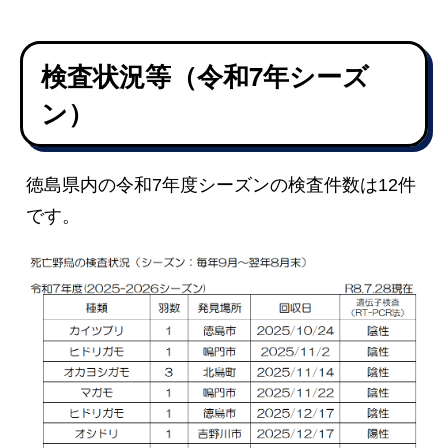
亡
野
検査状況等（令和7年シーズ
鳥
ン）
（
検
徳島県内の令和7年度シーズンの検査件数は12件
です。
査
状
況
）