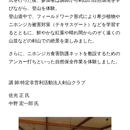
式を行った後、参加者は講師から剣山の自然環境を学
びながら、登山を体験。
登山道中で、フィールドワーク形式により希少植物や
ニホンジカ被害対策（テキサスゲート）などを学習す
るとともに、鮮やかな紅葉や晴れ間からのぞく遠くの
山並などの剣山での絶景を楽しみました。
さらに、ニホンジカ食害防護ネットを敷設するための
アンカー打ちといった自然保全作業を体験しました。
講 師:特定非営利活動法人剣山クラブ
佐光 正 氏
中野 宏一郎 氏