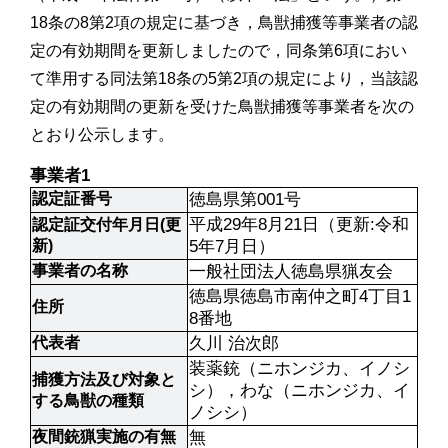
18条の8第2項の規定に基づき，鳥獣捕獲等事業者の認
定の有効期間を更新しましたので，同条第6項におい
て準用する同法第18条の5第2項の規定により，当該認
定の有効期間の更新を受けた鳥獣捕獲等事業者を次の
とおり公示します。
事業者1
認定証番号
徳島県第001号
平成29年8月21日（更新:令和
認定証交付年月日(更
新)
5年7月日）
事業者の名称
一般社団法人徳島県猟友会
徳島県徳島市南仲之町4丁目1
住所
8番地
代表者
久川 治次郎
装薬銃（ニホンジカ、イノシ
捕獲方法及び対象と
シ），わな（ニホンジカ、イ
する鳥獣の種類
ノシシ）
夜間銃猟実施の有無
無