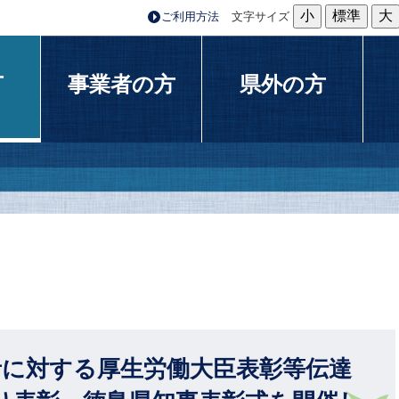
小
標準
大
ご利用方法
文字サイズ
方
事業者の方
県外の方
者に対する厚生労働大臣表彰等伝達