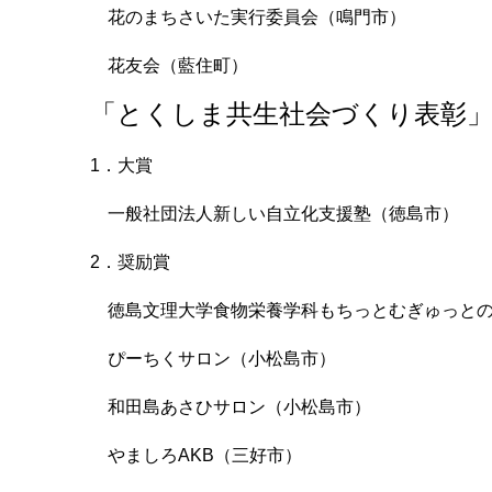
花のまちさいた実行委員会（鳴門市）
花友会（藍住町）
「とくしま共生社会づくり表彰」
1．大賞
一般社団法人新しい自立化支援塾（徳島市）
2．奨励賞
徳島文理大学食物栄養学科もちっとむぎゅっとの
ぴーちくサロン（小松島市）
和田島あさひサロン（小松島市）
やましろAKB（三好市）