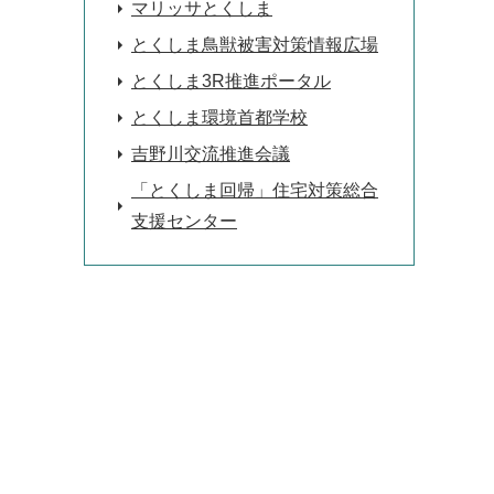
マリッサとくしま
とくしま鳥獣被害対策情報広場
とくしま3R推進ポータル
とくしま環境首都学校
吉野川交流推進会議
「とくしま回帰」住宅対策総合
支援センター