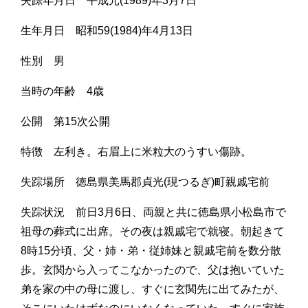
失踪年月日 平成元(1989)年3月7日
生年月日 昭和59(1984)年4月13日
性別 男
当時の年齢 4歳
公開 第15次公開
特徴 左利き。右眉上に米粒大のうすい傷跡。
失踪場所 徳島県美馬郡貞光(現つるぎ)町親戚宅前
失踪状況 前日3月6日、両親と共に徳島県小松島市で
祖母の葬式に出席。その夜は親戚宅で就寝。朝起きて
8時15分頃、父・姉・弟・従姉妹と親戚宅前を数分散
歩。玄関から入ってこなかったので、父は抱いていた
弟を家の中の母に渡し、すぐに玄関先に出てみたが、