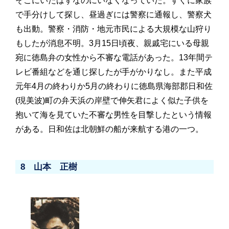
そこにいたはずなのにいなくなっていた。すぐに家族
で手分けして探し、昼過ぎには警察に通報し、警察犬
も出動。警察・消防・地元市民による大規模な山狩り
もしたが消息不明。3月15日頃夜、親戚宅にいる母親
宛に徳島弁の女性から不審な電話があった。13年間テ
レビ番組などを通じ探したが手がかりなし。また平成
元年4月の終わりか5月の終わりに徳島県海部郡日和佐
(現美波)町の弁天浜の岸壁で伸矢君によく似た子供を
抱いて海を見ていた不審な男性を目撃したという情報
がある。日和佐は北朝鮮の船が来航する港の一つ。
8 山本 正樹