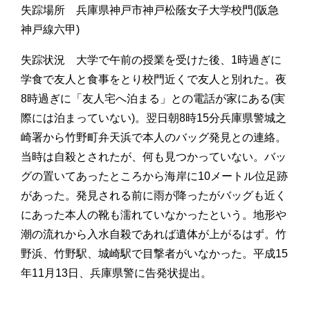
失踪場所 兵庫県神戸市神戸松蔭女子大学校門(阪急
神戸線六甲)
失踪状況 大学で午前の授業を受けた後、1時過ぎに
学食で友人と食事をとり校門近くで友人と別れた。夜
8時過ぎに「友人宅へ泊まる」との電話が家にある(実
際には泊まっていない)。翌日朝8時15分兵庫県警城之
崎署から竹野町弁天浜で本人のバッグ発見との連絡。
当時は自殺とされたが、何も見つかっていない。バッ
グの置いてあったところから海岸に10メートル位足跡
があった。発見される前に雨が降ったがバッグも近く
にあった本人の靴も濡れていなかったという。地形や
潮の流れから入水自殺であれば遺体が上がるはず。竹
野浜、竹野駅、城崎駅で目撃者がいなかった。平成15
年11月13日、兵庫県警に告発状提出。