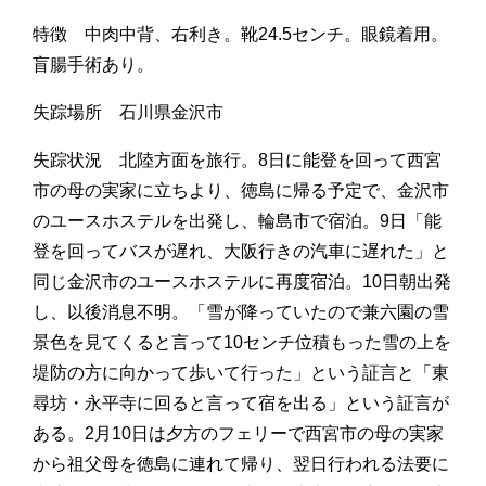
特徴 中肉中背、右利き。靴24.5センチ。眼鏡着用。
盲腸手術あり。
失踪場所 石川県金沢市
失踪状況 北陸方面を旅行。8日に能登を回って西宮
市の母の実家に立ちより、徳島に帰る予定で、金沢市
のユースホステルを出発し、輪島市で宿泊。9日「能
登を回ってバスが遅れ、大阪行きの汽車に遅れた」と
同じ金沢市のユースホステルに再度宿泊。10日朝出発
し、以後消息不明。「雪が降っていたので兼六園の雪
景色を見てくると言って10センチ位積もった雪の上を
堤防の方に向かって歩いて行った」という証言と「東
尋坊・永平寺に回ると言って宿を出る」という証言が
ある。2月10日は夕方のフェリーで西宮市の母の実家
から祖父母を徳島に連れて帰り、翌日行われる法要に