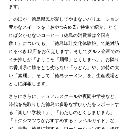
ます。
このほか、徳島県民が愛してやまないバリエーション
豊かなスイーツを「おやつA to Z」特集で紹介。とく
れば欠かせないコーヒー（徳島の消費量は全国有
数！）についても、「徳島珈琲文化体験旅」で絶対訪
れるべき12店をお伝えします。そしてグルメ企画での
イチ推しが「ようこそ『麺県』とくしまへ」。お隣り
の香川県に勝るとも劣らない「うどん」や、独特の太
い「素麺」、そして「徳島ラーメン」を、生産現場と
ともに詳報します。
さらにさらに、デュアルスクールや夜間中学校など、
時代を先取りした徳島の多彩な学びかたをレポートす
る「楽しい学校！」、「わたしのとくしまじまん」
「トクシマツウがおすすめするトラベルガイド」な
ど、実際、徳島に旅する、ワーケーションする、移住