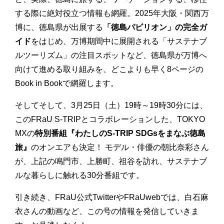
する際に絶対役立つ情報も網羅。2025年大阪・関西万
博に、徳島県が出展する
「徳島パビリオン」の完全ガ
イド
をはじめ、万博期間中に展開される「サステナブ
ルツーリズム」の注目スポットなど、徳島県が万博へ
向けて進める取り組みを、どこよりも早く8ページの
Book in Bookで網羅します。
そしてそして、3月25日（土）19時～19時30分には、
このFRaU S-TRIPとコラボレーションした、TOKYO
MXの
特別番組『わたしのS-TRIP SDGsをまなぶ徳島
旅』
のオンエアも決定！ モデル・俳優の朝比奈彩さん
が、上記の鳴門市、上勝町、祖谷を訪れ、サステナブ
ルな暮らしに触れる30分番組です。
引き続き、FRaU公式TwitterやFRaUwebでは、白石麻
衣さんの動画など、この号の情報を発信していきま