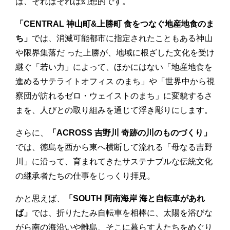
は、それはそれは幻想的です。
「CENTRAL 神山町&上勝町 食をつなぐ地産地食のま
ち」
では、消滅可能都市に指定されたこともある神山
や限界集落だ った上勝が、地域に根ざした文化を受け
継ぐ「若い力」によって、ほかにはない「地産地食を
進めるサテライトオフィス のまち」や「世界中から視
察団が訪れるゼロ・ウェイストのまち」に変貌するさ
まを、人びとの取り組みを通じて浮き彫りにします。
さらに、
「ACROSS 吉野川 奇跡の川のものづくり」
では、徳島を西から東へ横断して流れる「母なる吉野
川」に沿って、育まれてきたサステナブルな伝統文化
の継承者たちの仕事をじっくり拝見。
かと思えば、
「SOUTH 阿南海岸 海と自転車があれ
ば」
では、折りたたみ自転車を相棒に、太陽を浴びな
がら南の海沿いや離島、そこに暮らす人たちをめぐり