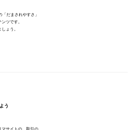
の「だまされやすさ」
テンツです。
ましょう。
よう
リマサイトの、取引の