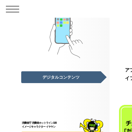
デ
ジ
タ
ル
コ
ア
ン
デジタルコンテンツ
イ
テ
ン
ツ
消費者庁 消費者ホットライン188
イメージキャラクター イヤヤン