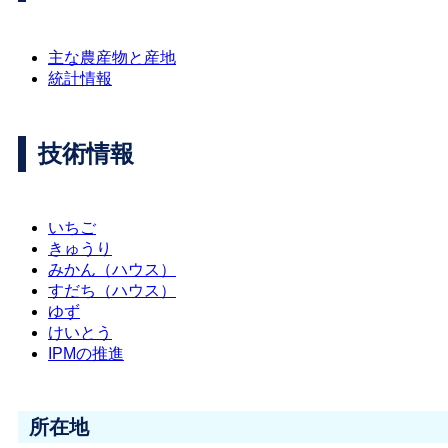
主な農産物と産地
統計情報
技術情報
いちご
きゅうり
みかん（ハウス）
すだち（ハウス）
ゆず
けいとう
IPMの推進
所在地