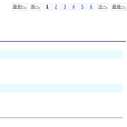
最初へ
前へ
1
2
3
4
5
6
次へ
最後へ