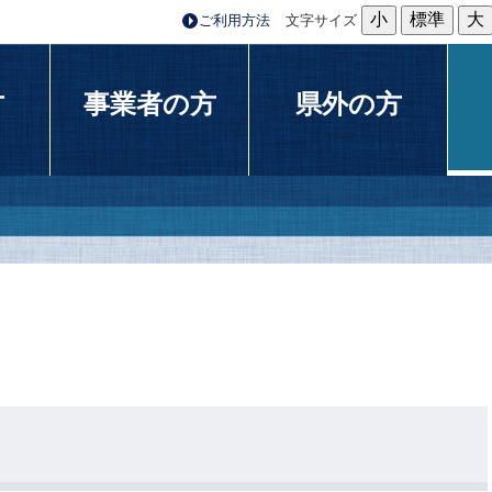
小
標準
大
ご利用方法
文字サイズ
方
事業者の方
県外の方