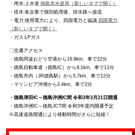
・用水:上水道
徳島市水道局（新しいタブで開く）
・排水:各企業で個別処理後、排水路へ放流
・電力:使用電力により、四国電力と協議
四国電力
（新しいタブで開く）
・ガス:LPガス
〇交通アクセス
・徳島阿波おどり空港から16.9km、車で22分
・徳島自動車道（徳島IC）から9.1km、車で11分
・徳島市内（JR徳島駅）から5.7km、車で12
分
・マリンピア沖洲から2.4km、車で2分
・徳島津田IC～徳島沖洲IC間 令和3年3月21日開通
・徳島沖洲IC～徳島JCT間 令和3年度内開通予定
※高速道路開通により移動時間がさらに短縮！