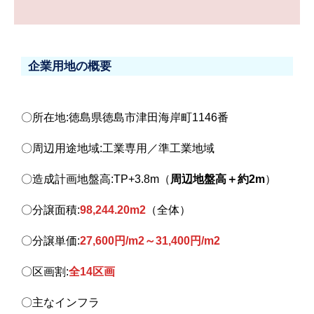
企業用地の概要
〇所在地:徳島県徳島市津田海岸町1146番
〇周辺用途地域:工業専用／準工業地域
〇造成計画地盤高:TP+3.8m（
周辺地盤高＋約2m
）
〇分譲面積:
98,244.20m2
（全体）
〇分譲単価:
27,600円/m2～31,400円/m2
〇区画割:
全14区画
〇主なインフラ