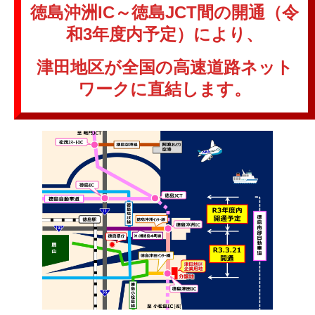
徳島沖洲IC～徳島JCT間の開通（令
和3年度内予定）により、
津田地区が全国の高速道路ネット
ワークに直結します。