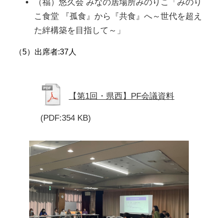
（福）悠久会 みなの居場所みのりこ「みのり
こ食堂 『孤食』から『共食』へ～世代を超え
た絆構築を目指して～」
（5）出席者:37人
【第1回・県西】PF会議資料
(PDF:354 KB)