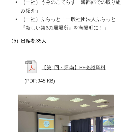
（一社）うみのこてらす「海部郡での取り組
み紹介」
（一社）ふらっと「一般社団法人ふらっと
『新しい第3の居場所』を海陽町に！」
（5）出席者:35人
【第1回・県南】PF会議資料
(PDF:945 KB)