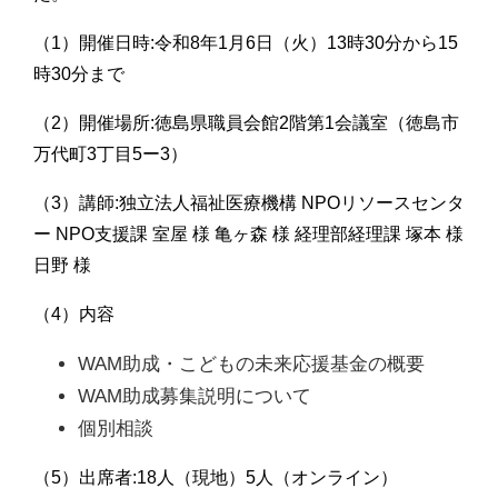
（1）開催日時:令和8年1月6日（火）13時30分から15
時30分まで
（2）開催場所:徳島県職員会館2階第1会議室（徳島市
万代町3丁目5ー3）
（3）講師:独立法人福祉医療機構 NPOリソースセンタ
ー NPO支援課 室屋 様 亀ヶ森 様 経理部経理課 塚本 様
日野 様
（4）内容
WAM助成・こどもの未来応援基金の概要
WAM助成募集説明について
個別相談
（5）出席者:18人（現地）5人（オンライン）