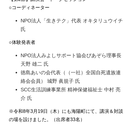
○コーディネーター
NPO法人「生きテク」代表 オキタリュウイチ
氏
○体験発表者
NPO法人みよしサポート協会ぴあぞら理事長
天野 雄二 氏
徳島あいの会代表（（一社）全国自死遺族連
絡会会員） 城野 眞規子 氏
SCC生活訓練事業所 精神保健福祉士 中村 亮
介 氏
※令和8年3月19日（木）にも海陽町にて、講演＆対談
の場を設けました。（出席者33名）