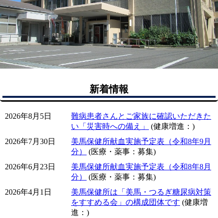
新着情報
2026年8月5日
難病患者さんとご家族に確認いただきた
い「災害時への備え」
(健康増進：)
2026年7月30日
美馬保健所献血実施予定表（令和8年9月
分）
(医療・薬事：募集)
2026年6月23日
美馬保健所献血実施予定表（令和8年8月
分）
(医療・薬事：募集)
2026年4月1日
美馬保健所は「美馬・つるぎ糖尿病対策
をすすめる会」の構成団体です
(健康増
進：)