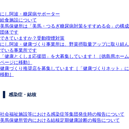
にし阿波・糖尿病サポーター
給食施設について
美馬保健所は「美馬・つるぎ糖尿病対策をすすめる会」の構成
団体です
できていますか？受動喫煙対策
にし阿波・健康づくり事業所は、野菜摂取量アップに取り組ん
でいる事業所です
「健康とくしま応援団」を大募集しています！［徳島県ホーム
ページに移動］
健康づくり推奨店を募集しています［「健康づくりネット」に
移動］
感染症・結核
社会福祉施設等における感染症等集団発生時の報告について
美馬保健所管内における結核定期健康診断の報告について