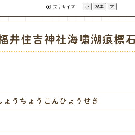
小
標準
大
文字サイズ
福井住吉神社海嘯潮痕標
しょうちょうこんひょうせき