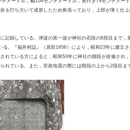
ンチメートル，幅104センチメートル，奥行き74センチメ
砂岩を打ち欠いて成形したため角張っており，上部が薄く仕上
に記録している。津波の第一波が神社の石段の6段目まで，
る。『福井村誌』（原田1956）により，昭和23年に建立
されている方によると，昭和50年に神社の階段が改修され
られている。また，安政地震の際には階段の上から2段目ま