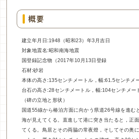
概要
建立年月日:1948（昭和23）年3月吉日
対象地震名:昭和南海地震
国登録記念物（2017年10月13日登録
石材:砂岩
本体の高さ:135センチメートル，幅:61.5センチ
台石の高さ:28センチメートル，幅:104センチメー
（碑の立地と形状）
国道55線から椿泊方面に向かう県道26号線を進む
海が見えてくる。直進して港に突き当たると，正
てくる。鳥居とその両脇の常夜燈，そしてその奥に