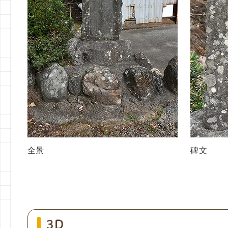
全景
碑文
3D