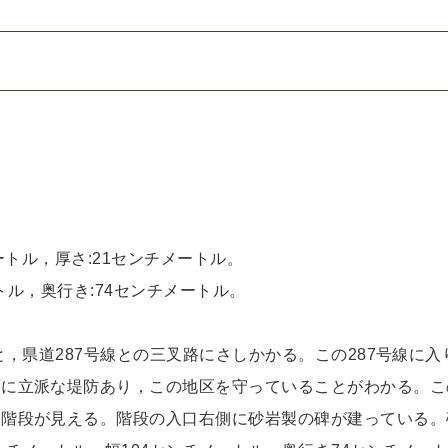
メートル，厚さ:21センチメートル。
トル，奥行き:74センチメートル。
と，県道287号線との三叉路にさしかかる。この287号線に
面に立派な堤防あり，この地区を守っていることがわかる。こ
階段が見える。階段の入口右側に砂岩製の碑が建っている。碑本