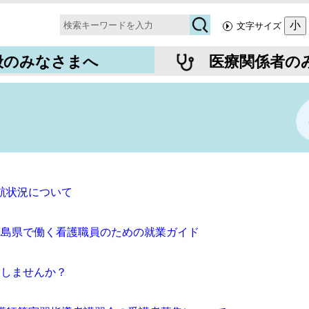
検
小
文字サイズ
索
般のみなさまへ
医療関係者の
航状況について
 徳島県で働く看護職員のための就業ガイド
指しませんか？