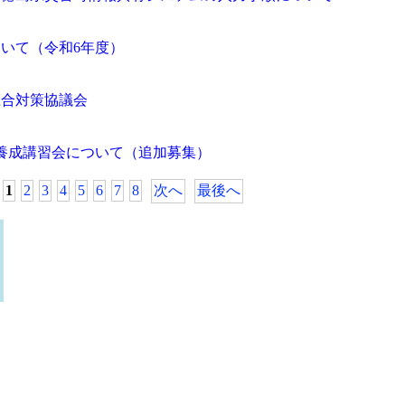
いて（令和6年度）
総合対策協議会
養成講習会について（追加募集）
1
2
3
4
5
6
7
8
次へ
最後へ