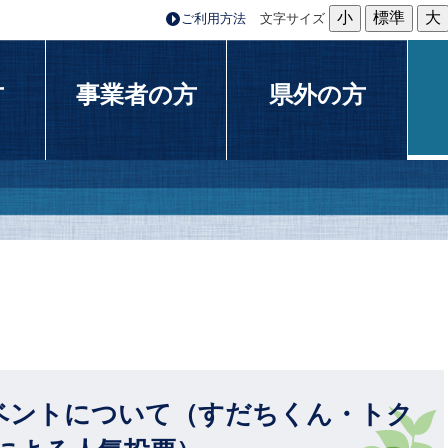
小
標準
大
ご利用方法
文字サイズ
方
事業者の方
県外の方
ベントについて（すだちくん・トク