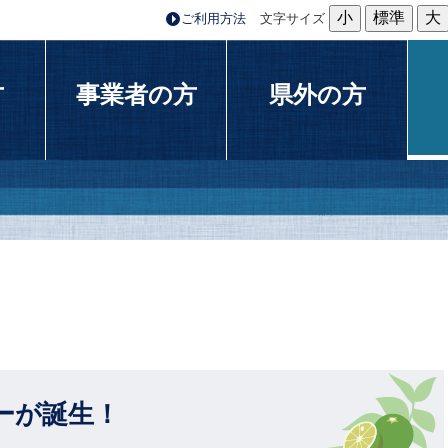
小
標準
大
ご利用方法
文字サイズ
方
事業者の方
県外の方
ーが誕生！