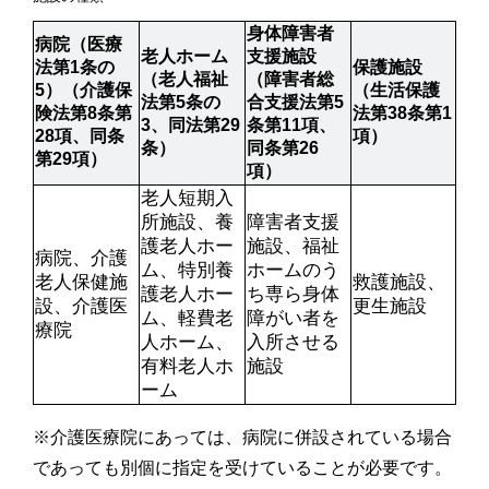
身体障害者
病院（医療
老人ホーム
支援施設
法第1条の
保護施設
（老人福祉
（障害者総
5）（介護保
（生活保護
法第5条の
合支援法第5
険法第8条第
法第38条第1
3、同法第29
条第11項、
28項、同条
項）
条）
同条第26
第29項）
項）
老人短期入
所施設、養
障害者支援
護老人ホー
施設、福祉
病院、介護
ム、特別養
ホームのう
老人保健施
救護施設、
護老人ホー
ち専ら身体
設、介護医
更生施設
ム、軽費老
障がい者を
療院
人ホーム、
入所させる
有料老人ホ
施設
ーム
※介護医療院にあっては、病院に併設されている場合
であっても別個に指定を受けていることが必要です。