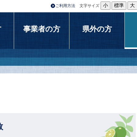
小
標準
大
ご利用方法
文字サイズ
方
事業者の方
県外の方
数