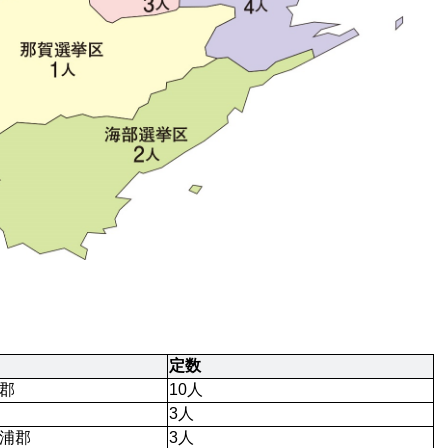
定数 
郡
10人
3人
浦郡
3人 