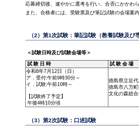
応募締切後、速やかに選考を行い、合否にかかわ
また、合格者には、受験票及び筆記試験の会場案
（2）第1次試験：筆記試験（教養試験及び
 ＜試験日時及び試験会場等＞
 試 験 日 時
 試 験 会 場
令和8年7月12日（日）

ア．受付:午前9時30分～ 

徳島県立近代
イ．試験:午前10時～

徳島市八万町
文化の森総合
【試験終了予定】

 午後4時10分頃
（3）第2次試験：口述試験