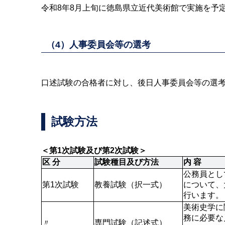
令和8年8月上旬に徳島県立近代美術館で実施を予
（4）人事委員会等の選考
口述試験の合格者に対し、後日人事委員会等の選
試験方法
＜第1次試験及び第2次試験＞
区 分
試験種目及び方法
内 容
公務員とし
第1次試験
教養試験（択一式）
について、
行います。
美術史学に
務に必要な
〃
専門試験（記述式）