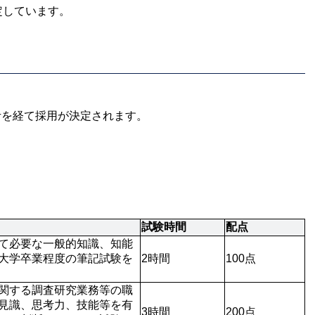
定しています。
考を経て採用が決定されます。
試験時間
配点
て必要な一般的知識、知能
大学卒業程度の筆記試験を
2時間
100点
関する調査研究業務等の職
見識、思考力、技能等を有
3時間
200点