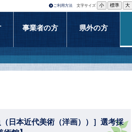
小
標準
大
ご利用方法
文字サイズ
方
事業者の方
県外の方
員（日本近代美術（洋画））］選考採