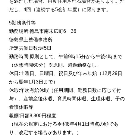
を満たした場合、再度任用される場合があります。た
だし、4回（連続する5会計年度）に限ります。
5勤務条件等
勤務場所:徳島市南末広町6ー36
徳島県土整備事務所
所定労働日数:週5日
勤務時間:原則として、午前9時15分から午後4時まで
（休憩時間60分）※原則、超過勤務なし。
休日:土曜日、日曜日、祝日及び年末年始（12月29日
から翌年1月3日まで）
休暇:年次有給休暇（任用期間、勤務日数に応じて付
与）、産前産後休暇、育児時間休暇、生理休暇、子の
看護休暇等
報酬:日額8,800円程度
（現在の規定における令和8年4月1日時点の額であ
り、改定する場合があります。）