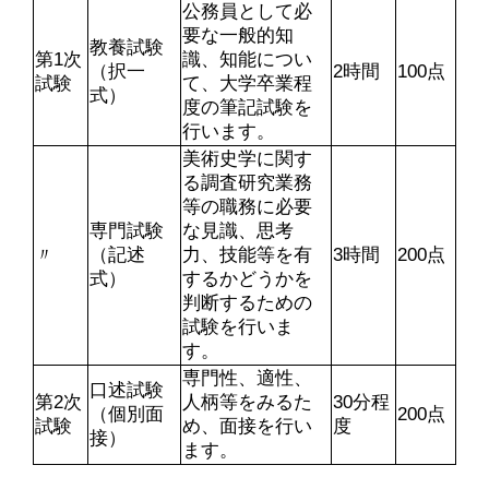
公務員として必
要な一般的知
教養試験
第1次
識、知能につい
（択一
2時間
100点
試験
て、大学卒業程
式）
度の筆記試験を
行います。
美術史学に関す
る調査研究業務
等の職務に必要
専門試験
な見識、思考
〃
（記述
力、技能等を有
3時間
200点
式）
するかどうかを
判断するための
試験を行いま
す。
専門性、適性、
口述試験
第2次
人柄等をみるた
30分程
（個別面
200点
試験
め、面接を行い
度
接）
ます。