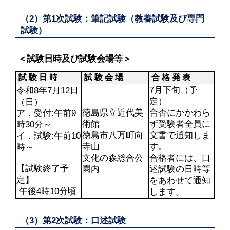
（2）第1次試験：筆記試験（教養試験及び専門
試験）
 ＜試験日時及び試験会場等＞
 試 験 日 時
 試 験 会 場
 合 格 発 表
7月下旬（予
令和8年7月12日
定）

（日）

徳島県立近代美
合否にかかわら
ア．受付:午前9
術館

ず受験者全員に
時30分～ 

徳島市八万町向
文書で通知しま
イ．試験:午前10
寺山

す。

時～

文化の森総合公
合格者には、口
【試験終了予
園内
述試験の日時等
定】

をあわせて通知
 午後4時10分頃
します。
（3）第2次試験：口述試験