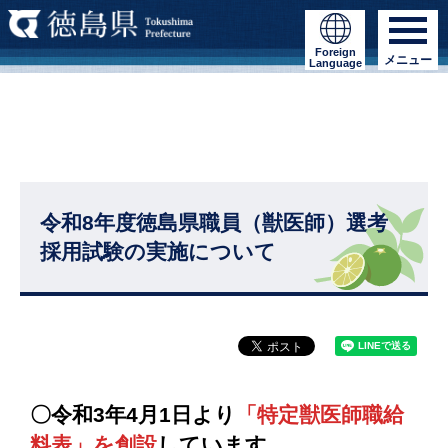
Foreign
メニュー
Language
令和8年度徳島県職員（獣医師）選考
採用試験の実施について
〇令和3年4月1日より
「特定獣医師職給
料表」を創設
しています。