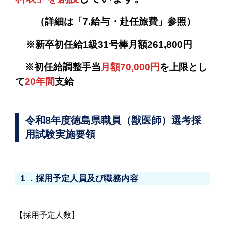
（詳細は「7.給与・赴任旅費」参照）
※新卒初任給1級31号棒月額261,800円
※初任給調整手当
月額70,000円
を上限とし
て
20年間
支給
令和8年度徳島県職員（獣医師）選考採
用試験実施要領
1 ．採用予定人員及び職務内容
【採用予定人数】