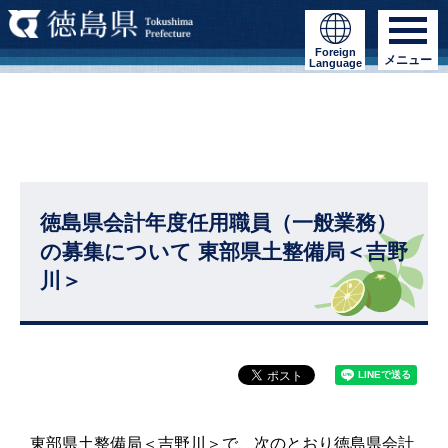
Foreign
メニュー
Language
徳島県会計年度任用職員（一般業務）
の募集について 東部県土整備局＜吉野
川＞
東部県土整備局＜吉野川＞で、次のとおり徳島県会計