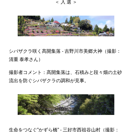
＜ 入 選 ＞
シバザクラ咲く髙開集落 - 吉野川市美郷大神（撮影：
清重 泰孝さん）
撮影者コメント：髙開集落は、石積みと段々畑の土砂
流出を防ぐシバザクラの調和が見事。
生命をつなぐ”かずら橋” - 三好市西祖谷山村（撮影：