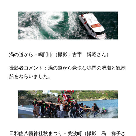
渦の道から－鳴門市（撮影：古字 博昭さん）
撮影者コメント：渦の道から豪快な鳴門の渦潮と観潮
船をねらいました。
日和佐八幡神社秋まつり－美波町（撮影：島 祥子さ