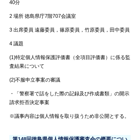
40分
2 場所 徳島県庁7階707会議室
3 出席委員 遠藤委員，篠原委員，竹原委員，田中委員
4 議題
(1)特定個人情報保護評価書（全項目評価書）に係る監
査結果について
(2)不服申立事案の審議
・「警察署で話をした際の記録及び作成書類」の開示
請求拒否決定事案
※議事内容は個人情報を取り扱うため非公開とする。
第148回徳島県個人情報保護審査会の概要につい