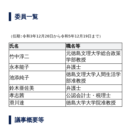
委員一覧
（任期:令和3年12月20日から令和5年12月19日まで）
氏名
職名等
元徳島文理大学総合政策
竹中淳二
学部教授
永本能子
弁護士
徳島文理大学人間生活学
池添純子
部准教授
鈴木亜佐美
弁護士
孝志茜
公認会計士・税理士
滑川達
徳島大学大学院准教授
議事概要等