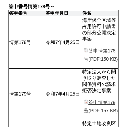
答申番号情第178号～
答申番号
答申年月日
件名
海岸保全区域等
占用許可申請書
の部分公開決定
事案
情第178号
令和7年4月25日
答申情第178
号
(PDF:150 KB)
特定法人から聞
き取り調査した
関係資料の請求
拒否決定事案
情第179号
令和7年4月25日
答申情第179
号
(PDF:157 KB)
特定土地改良区