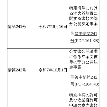
特定海岸におけ
る消火器放置に
関する書類の部
分公開決定事案
情第241号
令和7年9月16日
答申情第241
号
(PDF:161 KB)
公文書公開請求
に係る立案文書
等の部分公開決
定事案
情第242号
令和7年10月1日
答申情第242
号
(PDF:164 KB)
特別採捕の許可
及び漁業権許可
申請の案内書類