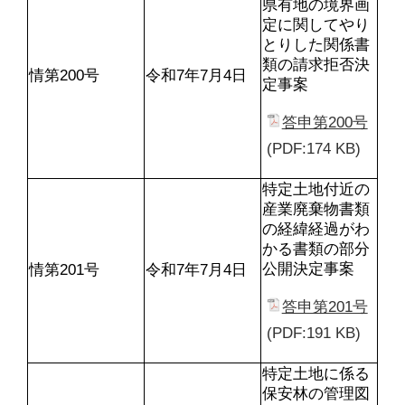
県有地の境界画
定に関してやり
とりした関係書
類の請求拒否決
情第200号
令和7年7月4日
定事案
答申第200号
(PDF:174 KB)
特定土地付近の
産業廃棄物書類
の経緯経過がわ
かる書類の部分
公開決定事案
情第201号
令和7年7月4日
答申第201号
(PDF:191 KB)
特定土地に係る
保安林の管理図