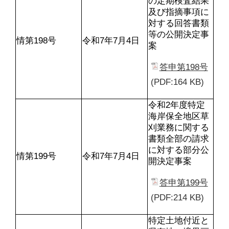
の定期検査結果
及び指摘事項に
対する回答書類
等の公開決定事
情第198号
令和7年7月4日
案
答申第198号
(PDF:164 KB)
令和2年度特定
海岸保全地区草
刈業務に関する
書類全部の請求
に対する部分公
情第199号
令和7年7月4日
開決定事案
答申第199号
(PDF:214 KB)
特定土地付近と