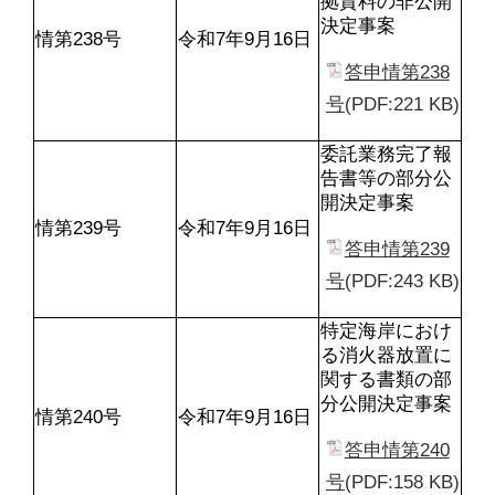
拠資料の非公開
決定事案
情第238号
令和7年9月16日
答申情第238
号
(PDF:221 KB)
委託業務完了報
告書等の部分公
開決定事案
情第239号
令和7年9月16日
答申情第239
号
(PDF:243 KB)
特定海岸におけ
る消火器放置に
関する書類の部
分公開決定事案
情第240号
令和7年9月16日
答申情第240
号
(PDF:158 KB)