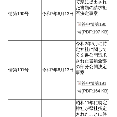
て県に提出され
た書類の請求拒
否決定事案
情第190号
令和7年6月13日
答申情第190
号
(PDF:197 KB)
令和2年5月に特
定神社に関して
公文書公開請求
された書類全部
の部分公開決定
情第191号
令和7年6月13日
事案
答申情第191
号
(PDF:164 KB)
昭和11年に特定
神社が県社指定
されたことに伴