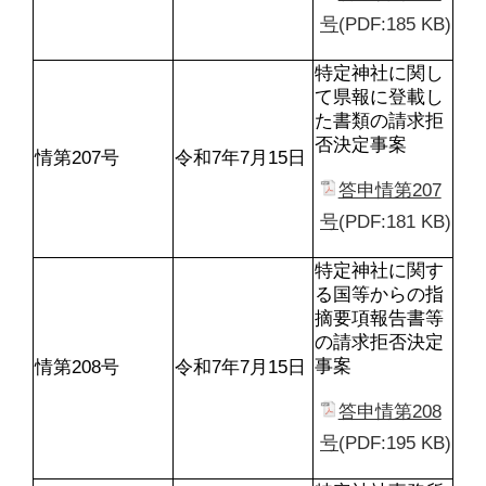
号
(PDF:185 KB)
特定神社に関し
て県報に登載し
た書類の請求拒
否決定事案
情第207号
令和7年7月15日
答申情第207
号
(PDF:181 KB)
特定神社に関す
る国等からの指
摘要項報告書等
の請求拒否決定
事案
情第208号
令和7年7月15日
答申情第208
号
(PDF:195 KB)