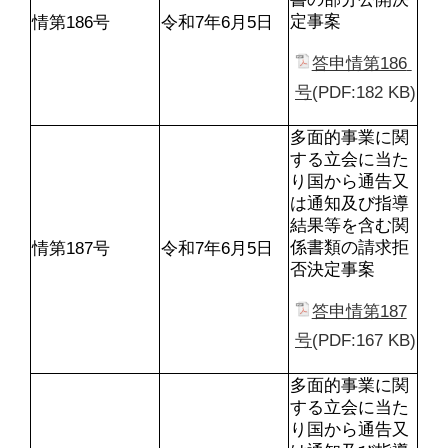
定事案
情第186号
令和7年6月5日
答申情第186 
号
(PDF:182 KB)
多面的事業に関
する立会に当た
り国から通告又
は通知及び指導
結果等を含む関
係書類の請求拒
情第187号
令和7年6月5日
否決定事案
答申情第187
号
(PDF:167 KB)
多面的事業に関
する立会に当た
り国から通告又