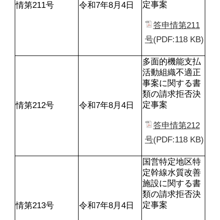
定事案
情第211号
令和7年8月4日
答申情第211
号
(PDF:118 KB)
多面的機能支払
活動組織不適正
事案に関する書
類の請求拒否決
定事案
情第212号
令和7年8月4日
答申情第212
号
(PDF:118 KB)
国営特定地区特
定幹線水質改善
施設に関する書
類の請求拒否決
定事案
情第213号
令和7年8月4日