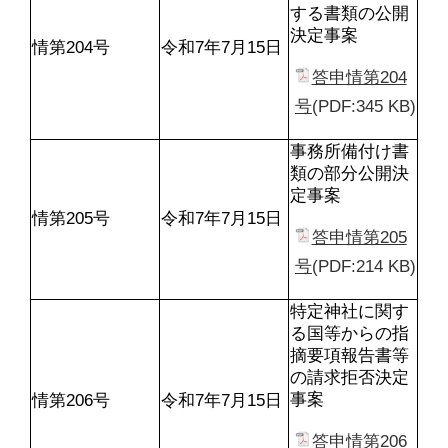
する書類の公開
決定事案
情第204号
令和7年7月15日
答申情第204
号
(PDF:345 KB)
事務所備付け書
類の部分公開決
定事案
情第205号
令和7年7月15日
答申情第205
号
(PDF:214 KB)
特定神社に関す
る国等からの指
摘要項報告書等
の請求拒否決定
事案
情第206号
令和7年7月15日
答申情第206