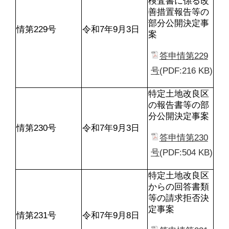
検査書に係る改
善措置報告等の
部分公開決定事
情第229号
令和7年9月3日
案
答申情第229
号
(PDF:216 KB)
特定土地改良区
の報告書等の部
分公開決定事案
情第230号
令和7年9月3日
答申情第230
号
(PDF:504 KB)
特定土地改良区
からの回答書類
等の請求拒否決
定事案
情第231号
令和7年9月8日