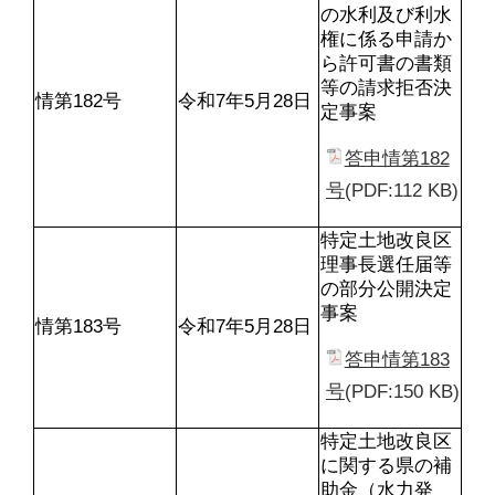
の水利及び利水
権に係る申請か
ら許可書の書類
等の請求拒否決
情第182号
令和7年5月28日
定事案
答申情第182
号
(PDF:112 KB)
特定土地改良区
理事長選任届等
の部分公開決定
事案
情第183号
令和7年5月28日
答申情第183
号
(PDF:150 KB)
特定土地改良区
に関する県の補
助金（水力発