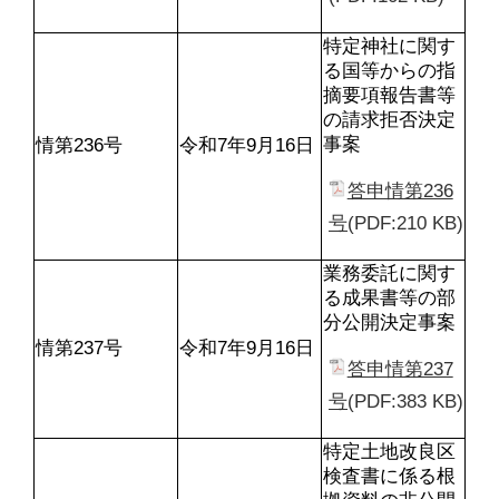
特定神社に関す
る国等からの指
摘要項報告書等
の請求拒否決定
事案
情第236号
令和7年9月16日
答申情第236
号
(PDF:210 KB)
業務委託に関す
る成果書等の部
分公開決定事案
情第237号
令和7年9月16日
答申情第237
号
(PDF:383 KB)
特定土地改良区
検査書に係る根