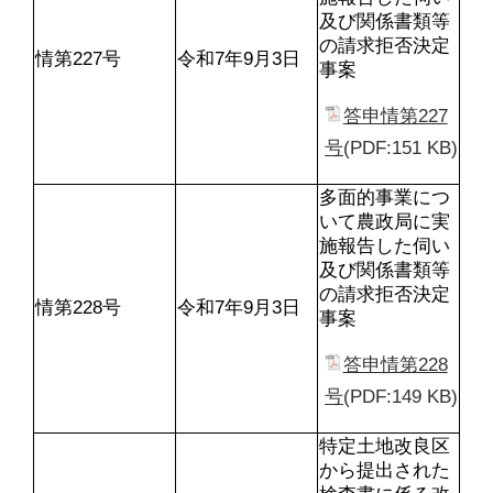
及び関係書類等
の請求拒否決定
情第227号
令和7年9月3日
事案
答申情第227
号
(PDF:151 KB)
多面的事業につ
いて農政局に実
施報告した伺い
及び関係書類等
の請求拒否決定
情第228号
令和7年9月3日
事案
答申情第228
号
(PDF:149 KB)
特定土地改良区
から提出された