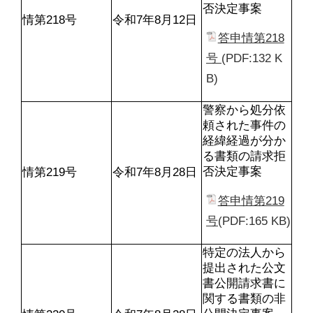
否決定事案
情第218号
令和7年8月12日
答申情第218
号 
(PDF:132 K
B)
警察から処分依
頼された事件の
経緯経過が分か
る書類の請求拒
否決定事案
情第219号
令和7年8月28日
答申情第219
号
(PDF:165 KB)
特定の法人から
提出された公文
書公開請求書に
関する書類の非