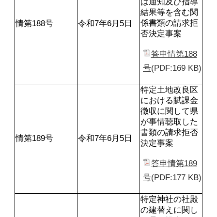
は通知及び指導
結果等を含む関
係書類の請求拒
情第188号
令和7年6月5日
否決定事案
答申情第188
号
(PDF:169 KB)
特定土地改良区
における賦課金
徴収に関して県
が事情聴取した
書類の請求拒否
情第189号
令和7年6月5日
決定事案
答申情第189
号
(PDF:177 KB)
特定神社の社殿
の建替えに関し