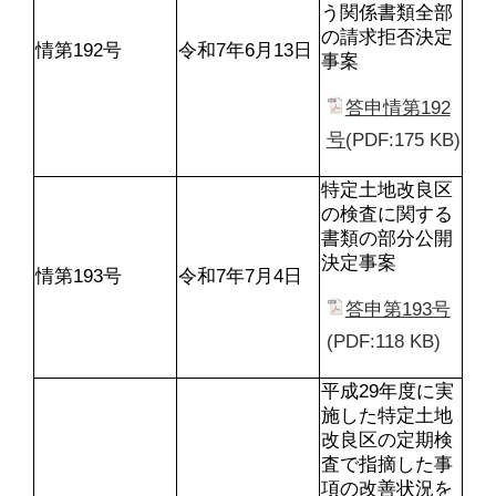
う関係書類全部
の請求拒否決定
情第192号
令和7年6月13日
事案
答申情第192
号
(PDF:175 KB)
特定土地改良区
の検査に関する
書類の部分公開
決定事案
情第193号
令和7年7月4日
答申第193号
(PDF:118 KB)
平成29年度に実
施した特定土地
改良区の定期検
査で指摘した事
項の改善状況を