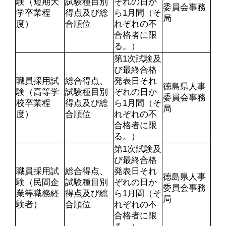
験（短期大
試験種目別
ぞれの日か
委員会事務
学卒業程
得点及び総
ら1月間（そ
局
度）
合順位
れぞれの不
合格者に限
る。）
第1次試験及
び最終合格
職員採用試
総合得点、
発表日それ
徳島県人事
験（高等学
試験種目別
ぞれの日か
委員会事務
校卒業程
得点及び総
ら1月間（そ
局
度）
合順位
れぞれの不
合格者に限
る。）
第1次試験及
び最終合格
職員採用試
総合得点、
発表日それ
徳島県人事
験（民間企
試験種目別
ぞれの日か
委員会事務
業等職務経
得点及び総
ら1月間（そ
局
験者）
合順位
れぞれの不
合格者に限