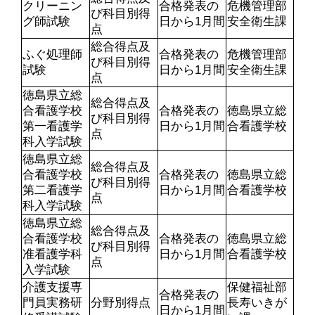
クリーニン
合格発表の
危機管理部
び科目別得
グ師試験
日から1月間
安全衛生課
点
総合得点及
ふぐ処理師
合格発表の
危機管理部
び科目別得
試験
日から1月間
安全衛生課
点
徳島県立総
総合得点及
合看護学校
合格発表の
徳島県立総
び科目別得
第一看護学
日から1月間
合看護学校
点
科入学試験
徳島県立総
総合得点及
合看護学校
合格発表の
徳島県立総
び科目別得
第二看護学
日から1月間
合看護学校
点
科入学試験
徳島県立総
総合得点及
合看護学校
合格発表の
徳島県立総
び科目別得
准看護学科
日から1月間
合看護学校
点
入学試験
介護支援専
保健福祉部
合格発表の
門員実務研
分野別得点
長寿いきが
日から1月間