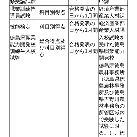
修受講試験
い課
職業訓練指
合格発表の
経済産業部
科目別得点
導員試験
日から1月間
産業人材課
合格発表の
経済産業部
技能検定
科目別得点
日から1月間
産業人材課
徳島県職業
入校試験を
総合得点及
能力開発校
合格発表の
受けた徳島
び科目別得
訓練生入校
日から1月間
県職業能力
点
試験
開発校
徳島県徳島
農林事務所
（徳島県徳
島農林事務
所及び徳島
県吉野川農
林事務所の
所管区域内
で受験した
試験に限
る。）、徳