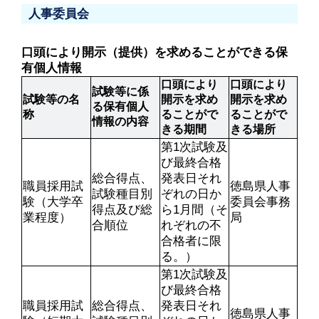
人事委員会
口頭により開示（提供）を求めることができる保
有個人情報
口頭により
口頭により
試験等に係
試験等の名
開示を求め
開示を求め
る保有個人
称
ることがで
ることがで
情報の内容
きる期間
きる場所
第1次試験及
び最終合格
総合得点、
発表日それ
職員採用試
徳島県人事
試験種目別
ぞれの日か
験（大学卒
委員会事務
得点及び総
ら1月間（そ
業程度）
局
合順位
れぞれの不
合格者に限
る。）
第1次試験及
び最終合格
職員採用試
総合得点、
発表日それ
徳島県人事