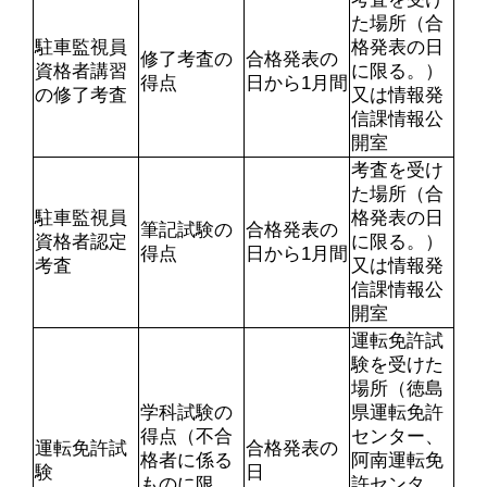
た場所（合
駐車監視員
格発表の日
修了考査の
合格発表の
資格者講習
に限る。）
得点
日から1月間
の修了考査
又は情報発
信課情報公
開室
考査を受け
た場所（合
駐車監視員
格発表の日
筆記試験の
合格発表の
資格者認定
に限る。）
得点
日から1月間
考査
又は情報発
信課情報公
開室
運転免許試
験を受けた
場所（徳島
学科試験の
県運転免許
得点（不合
センター、
運転免許試
合格発表の
格者に係る
阿南運転免
験
日
ものに限
許センタ