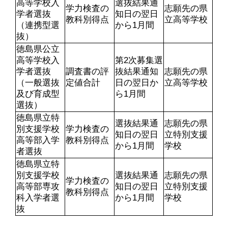
高等学校入
選抜結果通
学力検査の
志願先の県
学者選抜
知日の翌日
教科別得点
立高等学校
（連携型選
から1月間
抜）
徳島県公立
高等学校入
第2次募集選
学者選抜
調査書の評
抜結果通知
志願先の県
（一般選抜
定値合計
日の翌日か
立高等学校
及び育成型
ら1月間
選抜）
徳島県立特
選抜結果通
志願先の県
別支援学校
学力検査の
知日の翌日
立特別支援
高等部入学
教科別得点
から1月間
学校
者選抜
徳島県立特
別支援学校
選抜結果通
志願先の県
学力検査の
高等部専攻
知日の翌日
立特別支援
教科別得点
科入学者選
から1月間
学校
抜