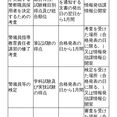
を通知する
警察職員採
試験種目別
情報発信課
文書の発出
用者を決定
得点及び総
情報公開室
日の翌日か
するための
合順位
ら1月間
考査
考査を受け
た場所（合
警備員指導
格発表の日
教育責任者
筆記試験の
合格発表の
に限る。）
講習の修了
得点
日から1月間
又は情報発
考査
信課情報公
開室
検定を受け
た場所（合
学科試験及
格発表の日
警備員等の
合格発表の
び実技試験
に限る。）
検定
日から1月間
の得点
又は情報発
信課情報公
開室
審査を受け
た場所（合