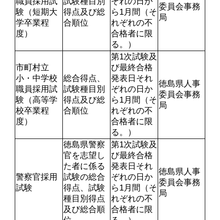
職員採用試
試験種目別
ぞれの日か
委員会事務
験（短期大
得点及び総
ら1月間（そ
局
学卒業程
合順位
れぞれの不
度）
合格者に限
る。）
第1次試験及
市町村立
び最終合格
小・中学校
総合得点、
発表日それ
徳島県人事
職員採用試
試験種目別
ぞれの日か
委員会事務
験（高等学
得点及び総
ら1月間（そ
局
校卒業程
合順位
れぞれの不
度）
合格者に限
る。）
徳島県警察
第1次試験及
官を志望し
び最終合格
た者に係る
発表日それ
徳島県人事
警察官採用
試験の総合
ぞれの日か
委員会事務
試験
得点、試験
ら1月間（そ
局
種目別得点
れぞれの不
及び総合順
合格者に限