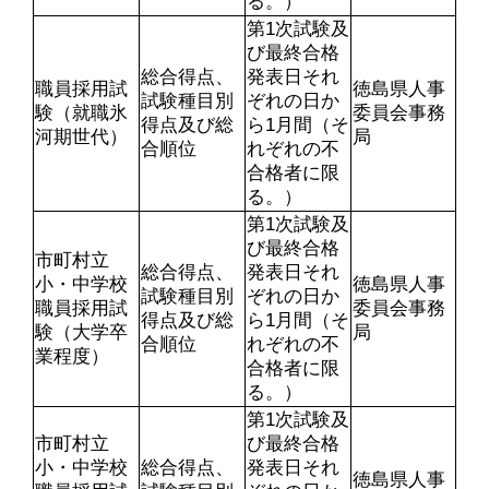
る。）
第1次試験及
び最終合格
総合得点、
発表日それ
職員採用試
徳島県人事
試験種目別
ぞれの日か
験（就職氷
委員会事務
得点及び総
ら1月間（そ
河期世代）
局
合順位
れぞれの不
合格者に限
る。）
第1次試験及
び最終合格
市町村立
総合得点、
発表日それ
小・中学校
徳島県人事
試験種目別
ぞれの日か
職員採用試
委員会事務
得点及び総
ら1月間（そ
験（大学卒
局
合順位
れぞれの不
業程度）
合格者に限
る。）
第1次試験及
市町村立
び最終合格
小・中学校
総合得点、
発表日それ
徳島県人事