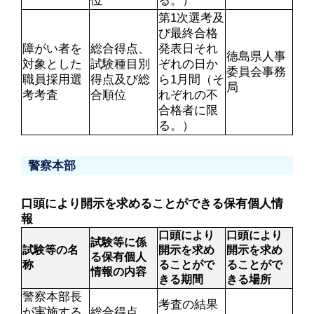
位
る。）
第1次選考及
び最終合格
障がい者を
総合得点、
発表日それ
徳島県人事
対象とした
試験種目別
ぞれの日か
委員会事務
職員採用選
得点及び総
ら1月間（そ
局
考考査
合順位
れぞれの不
合格者に限
る。）
警察本部
口頭により開示を求めることができる保有個人情
報
口頭により
口頭により
試験等に係
試験等の名
開示を求め
開示を求め
る保有個人
称
ることがで
ることがで
情報の内容	
きる期間
きる場所
警察本部長
考査の結果
が実施する
総合得点、