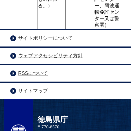
る。）
ー、阿波運
転免許セン
ター又は警
察署）
サイトポリシーについて
ウェブアクセシビリティ方針
RSSについて
サイトマップ
徳島県庁
〒770-8570