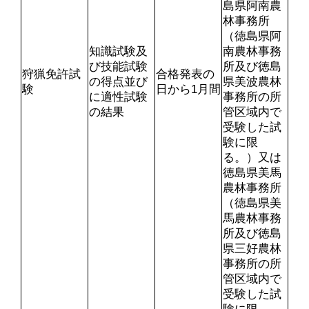
島県阿南農
林事務所
（徳島県阿
知識試験及
南農林事務
び技能試験
所及び徳島
狩猟免許試
合格発表の
の得点並び
県美波農林
験
日から1月間
に適性試験
事務所の所
の結果
管区域内で
受験した試
験に限
る。）又は
徳島県美馬
農林事務所
（徳島県美
馬農林事務
所及び徳島
県三好農林
事務所の所
管区域内で
受験した試