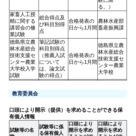
験に限
る。）
家畜人工授
総合得点及
精に関する
合格発表の
農林水産部
び科目別得
講習会の修
日から1月間
畜産振興課
点
業試験
徳島県立農
筆記試験の
徳島県立農
林水産総合
科目別得点
林水産総合
技術支援セ
（推薦入試
合格発表の
技術支援セ
ンター農業
について
日から1月間
ンター農業
大学校入学
は、論文試
大学校
試験
験の得点）
教育委員会
口頭により開示（提供）を求めることができる保
有個人情報
口頭により
口頭により
試験等に係
試験等の名
開示を求め
開示を求め
る保有個人