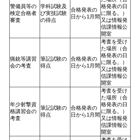
警備員等の
学科試験及
格発表の日
合格発表の
検定合格者
び実技試験
に限る。）
日から1月間
審査
の得点
又は情報発
信課情報公
開室
考査を受け
た場所（合
格発表の日
猟銃等講習
筆記試験の
合格発表の
に限る。）
会の考査
得点
日から1月間
又は情報発
信課情報公
開室
考査を受け
た場所（合
年少射撃資
格発表の日
筆記試験の
合格発表の
格講習会の
に限る。）
得点
日から1月間
考査
又は情報発
信課情報公
開室
考査を受け