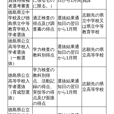
員採用候補
に係るもの
日から1月間
員課
者選考審査
に限る。）
徳島県立中
志願先の県
学校及び徳
適正検査の
選抜結果通
立中学校又
島県立中等
得点及び調
知日の翌日
は県立中等
教育学校入
査書の得点
から1月間
教育学校
学者選抜
徳島県公立
高等学校入
選抜結果通
学力検査の
志願先の県
学者選抜
知日の翌日
教科別得点
立高等学校
（一般選
から1月間
抜）
学力検査の
徳島県公立
教科別得
高等学校入
点、活動記
選抜結果通
志願先の県
学者選抜
録の得点、
知日の翌日
立高等学校
（育成型選
実技等の得
から1月間
抜）
点及び面接
の得点
徳島県公立