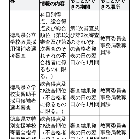
称
ることがで
ることがで
情報の内容
きる期間
きる場所
科目別得
点、総合得
点及び総合
第1次審査及
徳島県公立
順位（第1次
び第2次審査
教育委員会
学校教員採
審査及び第2
のそれぞれ
事務局教職
用候補者選
次審査のそ
の合格者発
員課
考審査
れぞれの不
表の日の翌
合格者に係
日から1月間
るものに限
る。）
総合得点及
徳島県立学
び総合順位
審査結果発
教育委員会
校実習助手
（不合格者
表の日の翌
事務局教職
採用候補者
に係るもの
日から1月間
員課
選考審査
に限る。）
徳島県立特
総合得点及
別支援学校
び総合順位
審査結果発
教育委員会
寄宿舎指導
（不合格者
表の日の翌
事務局教職