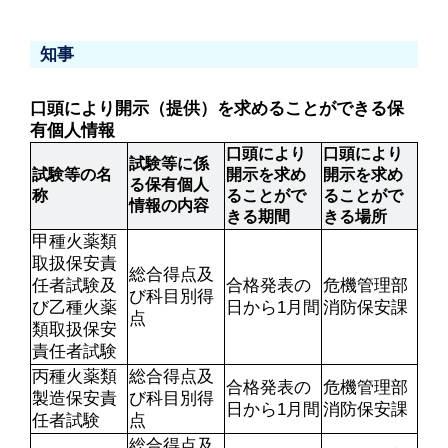
知事
口頭により開示（提供）を求めることができる保
有個人情報
口頭により
口頭により
試験等に係
試験等の名
開示を求め
開示を求め
る保有個人
称
ることがで
ることがで
情報の内容
きる期間
きる場所
甲種火薬類
取扱保安責
総合得点及
任者試験及
合格発表の
危機管理部
び科目別得
び乙種火薬
日から1月間
消防保安課
点
類取扱保安
責任者試験
丙種火薬類
総合得点及
合格発表の
危機管理部
製造保安責
び科目別得
日から1月間
消防保安課
任者試験
点
総合得点及