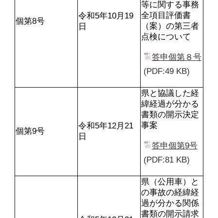
等に関する事務
全項目評価書
令和5年10月19
個第8号
（案）の第三者
日
点検について
答申個第８号
(PDF:49 KB)
県と協議した経
緯経過が分かる
書類の開示決定
事案
令和5年12月21
個第9号
日
答申個第9号
(PDF:81 KB)
県（公用車）と
の事故の経緯経
過が分かる関係
書類の開示請求