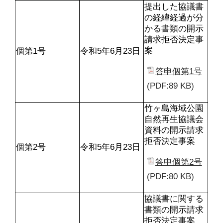
提出した協議書
の経緯経過が分
かる書類の開示
請求拒否決定事
案
個第1号
令和5年6月23日
答申個第1号
(PDF:89 KB)
竹ヶ島海域公園
自然再生協議会
資料の開示請求
拒否決定事案
個第2号
令和5年6月23日
答申個第2号
(PDF:80 KB)
協議書に関する
書類の開示請求
拒否決定事案