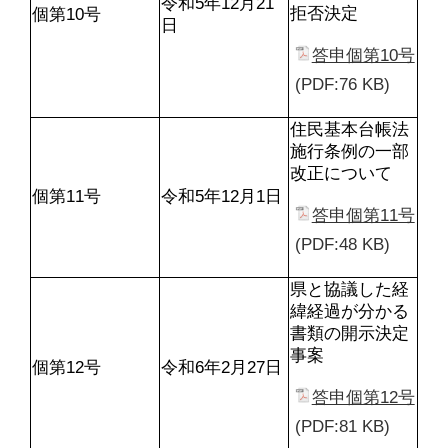
令和5年12月21
拒否決定
個第10号
日
答申個第10号
(PDF:76 KB)
住民基本台帳法
施行条例の一部
改正について
個第11号
令和5年12月1日
答申個第11号
(PDF:48 KB)
県と協議した経
緯経過が分かる
書類の開示決定
事案
個第12号
令和6年2月27日
答申個第12号
(PDF:81 KB)