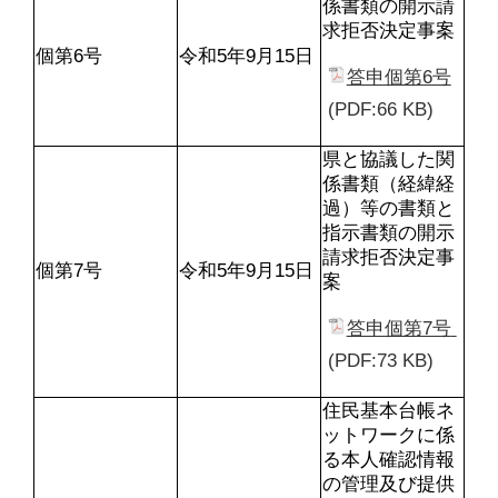
係書類の開示請
求拒否決定事案
個第6号
令和5年9月15日
答申個第6号
(PDF:66 KB)
県と協議した関
係書類（経緯経
過）等の書類と
指示書類の開示
請求拒否決定事
個第7号
令和5年9月15日
案
答申個第7号 
(PDF:73 KB)
住民基本台帳ネ
ットワークに係
る本人確認情報
の管理及び提供