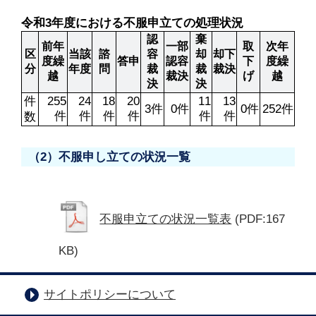
令和3年度における不服申立ての処理状況
認
棄
前年
一部
取
次年
区
当該
諮
容
却
却下
度繰
答申
認容
下
度繰
分
年度
問
裁
裁
裁決
越
裁決
げ
越
決
決
件
255
24
18
20
11
13
3件
0件
0件
252件
件
件
件
件
件
件
数
（2）不服申し立ての状況一覧
不服申立ての状況一覧表
(PDF:167
KB)
サイトポリシーについて