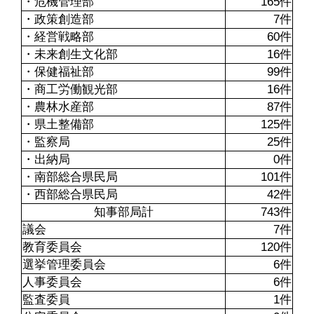
・危機管理部
165件
・政策創造部
7件
・経営戦略部
60件
・未来創生文化部
16件
・保健福祉部
99件
・商工労働観光部
16件
・農林水産部
87件
・県土整備部
125件
・監察局
25件
・出納局
0件
・南部総合県民局
101件
・西部総合県民局
42件
知事部局計
743件
議会
7件
教育委員会
120件
選挙管理委員会
6件
人事委員会
6件
監査委員
1件