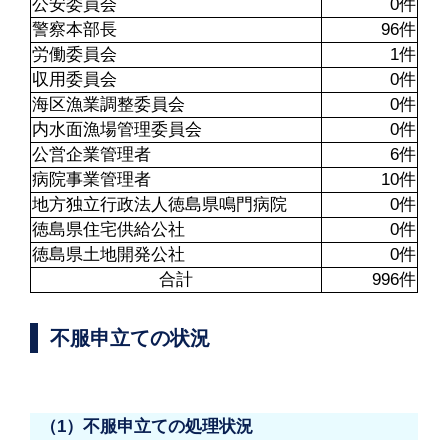
公安委員会
0件
警察本部長
96件
労働委員会
1件
収用委員会
0件
海区漁業調整委員会
0件
内水面漁場管理委員会
0件
公営企業管理者
6件
病院事業管理者
10件
地方独立行政法人徳島県鳴門病院
0件
徳島県住宅供給公社
0件
徳島県土地開発公社
0件
合計
996件
不服申立ての状況
（1）不服申立ての処理状況