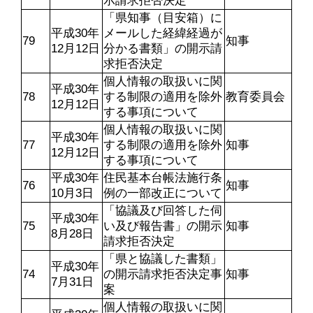
示請求拒否決定
「県知事（目安箱）に
平成30年
メールした経緯経過が
79
知事
12月12日
分かる書類」の開示請
求拒否決定
個人情報の取扱いに関
平成30年
78
する制限の適用を除外
教育委員会
12月12日
する事項について
個人情報の取扱いに関
平成30年
77
する制限の適用を除外
知事
12月12日
する事項について
平成30年
住民基本台帳法施行条
76
知事
10月3日
例の一部改正について
「協議及び回答した伺
平成30年
75
い及び報告書」の開示
知事
8月28日
請求拒否決定
「県と協議した書類」
平成30年
74
の開示請求拒否決定事
知事
7月31日
案
個人情報の取扱いに関