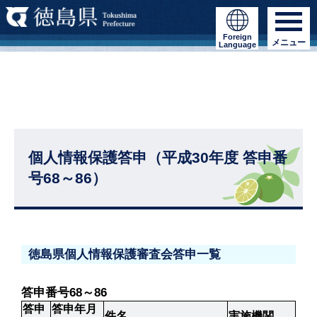
Foreign
メニュー
Language
個人情報保護答申（平成30年度 答申番
号68～86）
徳島県個人情報保護審査会答申一覧
答申番号68～86
答申
答申年月
件名
実施機関