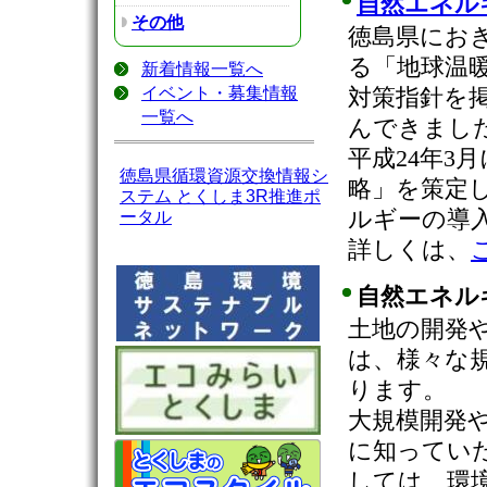
自然エネル
その他
徳島県におき
る「地球温
新着情報一覧へ
イベント・募集情報
対策指針を
一覧へ
んできまし
平成24年3
徳島県循環資源交換情報シ
略」を策定し
ステム とくしま3R推進ポ
ルギーの導
ータル
詳しくは、
自然エネル
土地の開発
は、様々な
ります。
大規模開発
に知ってい
しては、環