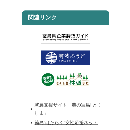
関連リンク
就農支援サイト「農の宝島!!とく
しま」
徳島”はたらく”女性応援ネット