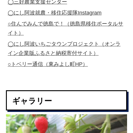
◯三好農業支援センター
◯にし阿波就農・移住応援隊Instagram
○住んでみんで徳島で！（徳島県移住ポータルサ
イト）
◯にし阿波いちごタウンプロジェクト（オンラ
イン企業版ふるさと納税寄付サイト）
○トベリー通信（東みよし町HP）
ギャラリー