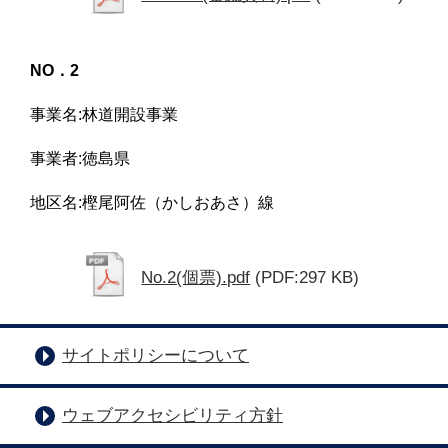
NO．2
事業名:林道開設事業
事業者:徳島県
地区名:樫尾阿佐（かしおあさ）線
No.2(個票).pdf
(PDF:297 KB)
サイトポリシーについて
ウェブアクセシビリティ方針