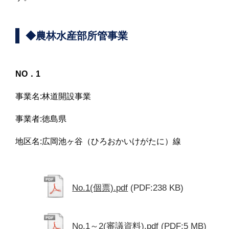
◆農林水産部所管事業
NO．1
事業名:林道開設事業
事業者:徳島県
地区名:広岡池ヶ谷（ひろおかいけがたに）線
No.1(個票).pdf
(PDF:238 KB)
No.1～2(審議資料).pdf
(PDF:5 MB)