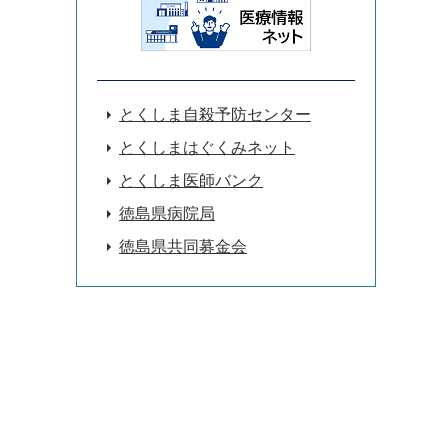
とくしま自殺予防センター
とくしまはぐくみネット
とくしま医師バンク
徳島県病院局
徳島県共同募金会